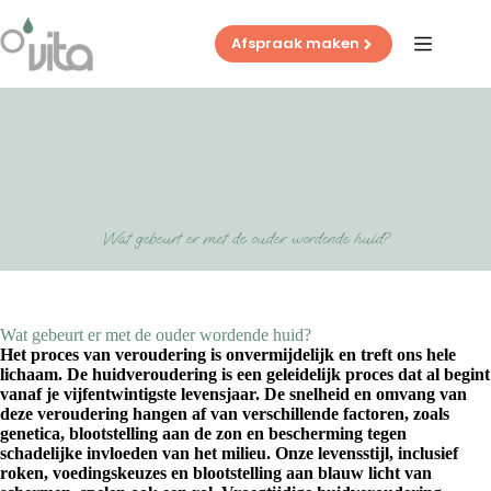
Ga
naar
Afspraak maken
de
inhoud
Wat gebeurt er met de ouder wordende huid?
Wat gebeurt er met de ouder wordende huid?
Het proces van veroudering is onvermijdelijk en treft ons hele
lichaam. De huidveroudering is een geleidelijk proces dat al begint
vanaf je vijfentwintigste levensjaar. De snelheid en omvang van
deze veroudering hangen af van verschillende factoren, zoals
genetica, blootstelling aan de zon en bescherming tegen
schadelijke invloeden van het milieu. Onze levensstijl, inclusief
roken, voedingskeuzes en blootstelling aan blauw licht van