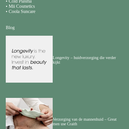
•
Cold Plasma
•
Mii Cosmetics
•
Coola Suncare
Blog
Longevity – huidverzorging die verder
kijkt
Verzorging van de mannenhuid – Great
men use Craith