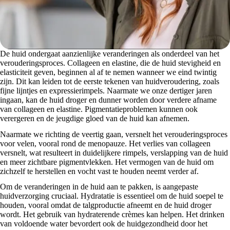
De huid ondergaat aanzienlijke veranderingen als onderdeel van het
verouderingsproces. Collageen en elastine, die de huid stevigheid en
elasticiteit geven, beginnen al af te nemen wanneer we eind twintig
zijn. Dit kan leiden tot de eerste tekenen van huidveroudering, zoals
fijne lijntjes en expressierimpels. Naarmate we onze dertiger jaren
ingaan, kan de huid droger en dunner worden door verdere afname
van collageen en elastine. Pigmentatieproblemen kunnen ook
verergeren en de jeugdige gloed van de huid kan afnemen.
Naarmate we richting de veertig gaan, versnelt het verouderingsproces
voor velen, vooral rond de menopauze. Het verlies van collageen
versnelt, wat resulteert in duidelijkere rimpels, verslapping van de huid
en meer zichtbare pigmentvlekken. Het vermogen van de huid om
zichzelf te herstellen en vocht vast te houden neemt verder af.
Om de veranderingen in de huid aan te pakken, is aangepaste
huidverzorging cruciaal. Hydratatie is essentieel om de huid soepel te
houden, vooral omdat de talgproductie afneemt en de huid droger
wordt. Het gebruik van hydraterende crèmes kan helpen. Het drinken
van voldoende water bevordert ook de huidgezondheid door het