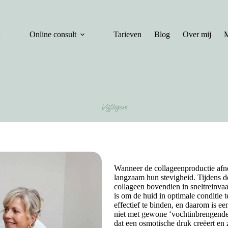
Online consult
Tarieven
Blog
Over mij
M
Vijftigers
Wanneer de collageenproductie afne
langzaam hun stevigheid. Tijdens d
collageen bovendien in sneltreinvaar
is om de huid in optimale conditie
effectief te binden, en daarom is e
niet met gewone ‘vochtinbrengende
dat een osmotische druk creëert en