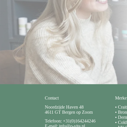
Contact
Merke
Noordzijde Haven 48
•
Crai
4611 GT Bergen op Zoom
•
Bron
•
Derm
Telefoon: +31(0)164244246
•
Cold
E-mail: info@o-vita.nl