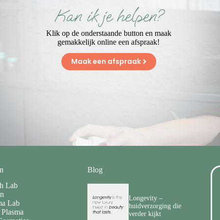
Kan ik je helpen?
Klik op de onderstaande button en maak
gemakkelijk online een afspraak!
Maak een afspraak
n
Blog
th Lab
n
Longevity –
a Lab
huidverzorging die
 Plasma
verder kijkt