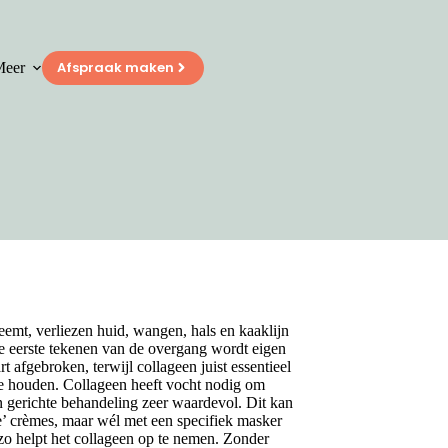
Afspraak maken
eer
emt, verliezen huid, wangen, hals en kaaklijn
e eerste tekenen van de overgang wordt eigen
t afgebroken, terwijl collageen juist essentieel
 te houden. Collageen heeft vocht nodig om
en gerichte behandeling zeer waardevol. Dit kan
’ crèmes, maar wél met een specifiek masker
 zo helpt het collageen op te nemen. Zonder