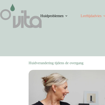
Ga
naar
de
inhoud
Huidproblemen
Leeftijdadvies
Huidverandering tijdens de overgang