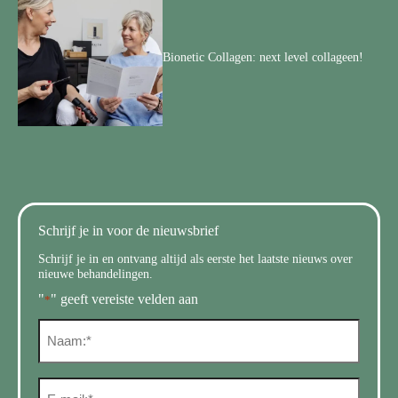
Bionetic Collagen: next level collageen!
Schrijf je in voor de nieuwsbrief
Schrijf je in en ontvang altijd als eerste het laatste nieuws over
nieuwe behandelingen.
"
" geeft vereiste velden aan
*
N
a
a
m
E
*