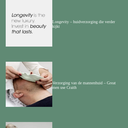
Longevity – huidverzorging die verder
kijkt
Verzorging van de mannenhuid – Great
men use Craith