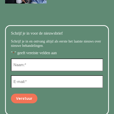
Schrijf je in voor de nieuwsbrief
Schrijf je in en ontvang altijd als eerste het laatste nieuws over
nieuwe behandelingen.
"
" geeft vereiste velden aan
*
N
a
a
m
E
*
m
a
i
l
*