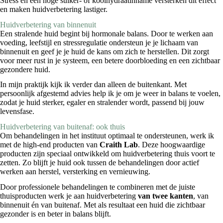
Stress en een hoge suiker- of koolhydraatinname versterken dit effect
en maken huidverbetering lastiger.
Huidverbetering van binnenuit
Een stralende huid begint bij hormonale balans. Door te werken aan
voeding, leefstijl en stressregulatie ondersteun je je lichaam van
binnenuit en geef je je huid de kans om zich te herstellen. Dit zorgt
voor meer rust in je systeem, een betere doorbloeding en een zichtbaar
gezondere huid.
In mijn praktijk kijk ik verder dan alleen de buitenkant. Met
persoonlijk afgestemd advies help ik je om je weer in balans te voelen,
zodat je huid sterker, egaler en stralender wordt, passend bij jouw
levensfase.
Huidverbetering van buitenaf: ook thuis
Om behandelingen in het instituut optimaal te ondersteunen, werk ik
met de high-end producten van
Craith Lab
. Deze hoogwaardige
producten zijn speciaal ontwikkeld om huidverbetering thuis voort te
zetten. Zo blijft je huid ook tussen de behandelingen door actief
werken aan herstel, versterking en vernieuwing.
Door professionele behandelingen te combineren met de juiste
thuisproducten werk je aan huidverbetering
van twee kanten
, van
binnenuit én van buitenaf. Met als resultaat een huid die zichtbaar
gezonder is en beter in balans blijft.