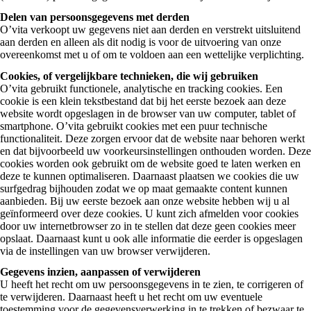
Delen van persoonsgegevens met derden
O’vita verkoopt uw gegevens niet aan derden en verstrekt uitsluitend
aan derden en alleen als dit nodig is voor de uitvoering van onze
overeenkomst met u of om te voldoen aan een wettelijke verplichting.
Cookies, of vergelijkbare technieken, die wij gebruiken
O’vita gebruikt functionele, analytische en tracking cookies. Een
cookie is een klein tekstbestand dat bij het eerste bezoek aan deze
website wordt opgeslagen in de browser van uw computer, tablet of
smartphone. O’vita gebruikt cookies met een puur technische
functionaliteit. Deze zorgen ervoor dat de website naar behoren werkt
en dat bijvoorbeeld uw voorkeursinstellingen onthouden worden. Deze
cookies worden ook gebruikt om de website goed te laten werken en
deze te kunnen optimaliseren. Daarnaast plaatsen we cookies die uw
surfgedrag bijhouden zodat we op maat gemaakte content kunnen
aanbieden. Bij uw eerste bezoek aan onze website hebben wij u al
geïnformeerd over deze cookies. U kunt zich afmelden voor cookies
door uw internetbrowser zo in te stellen dat deze geen cookies meer
opslaat. Daarnaast kunt u ook alle informatie die eerder is opgeslagen
via de instellingen van uw browser verwijderen.
Gegevens inzien, aanpassen of verwijderen
U heeft het recht om uw persoonsgegevens in te zien, te corrigeren of
te verwijderen. Daarnaast heeft u het recht om uw eventuele
toestemming voor de gegevensverwerking in te trekken of bezwaar te