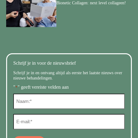
Bionetic Collagen: next level collageen!
Schrijf je in voor de nieuwsbrief
Schrijf je in en ontvang altijd als eerste het laatste nieuws over
nieuwe behandelingen.
"
" geeft vereiste velden aan
*
N
a
a
m
E
*
m
a
i