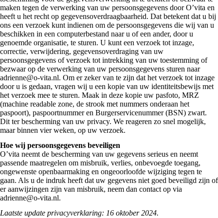
maken tegen de verwerking van uw persoonsgegevens door O’vita en
heeft u het recht op gegevensoverdraagbaarheid. Dat betekent dat u bij
ons een verzoek kunt indienen om de persoonsgegevens die wij van u
beschikken in een computerbestand naar u of een ander, door u
genoemde organisatie, te sturen. U kunt een verzoek tot inzage,
correctie, verwijdering, gegevensoverdraging van uw
persoonsgegevens of verzoek tot intrekking van uw toestemming of
bezwaar op de verwerking van uw persoonsgegevens sturen naar
adrienne@o-vita.nl. Om er zeker van te zijn dat het verzoek tot inzage
door u is gedaan, vragen wij u een kopie van uw identiteitsbewijs met
het verzoek mee te sturen. Maak in deze kopie uw pasfoto, MRZ
(machine readable zone, de strook met nummers onderaan het
paspoort), paspoortnummer en Burgerservicenummer (BSN) zwart.
Dit ter bescherming van uw privacy. We reageren zo snel mogelijk,
maar binnen vier weken, op uw verzoek.
Hoe wij persoonsgegevens beveiligen
O’vita neemt de bescherming van uw gegevens serieus en neemt
passende maatregelen om misbruik, verlies, onbevoegde toegang,
ongewenste openbaarmaking en ongeoorloofde wijziging tegen te
gaan. Als u de indruk heeft dat uw gegevens niet goed beveiligd zijn of
er aanwijzingen zijn van misbruik, neem dan contact op via
adrienne@o-vita.nl.
Laatste update privacyverklaring: 16 oktober 2024.