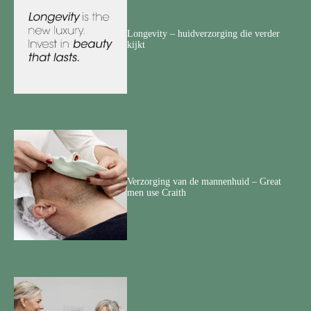
Longevity – huidverzorging die verder
kijkt
Verzorging van de mannenhuid – Great
men use Craith