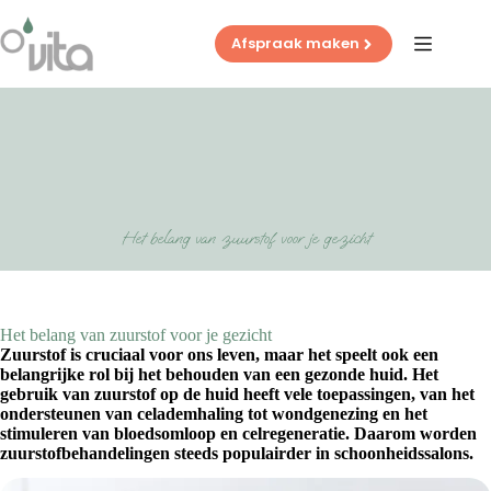
Ga
naar
Afspraak maken
de
inhoud
Het belang van zuurstof voor je gezicht
Het belang van zuurstof voor je gezicht
Zuurstof is cruciaal voor ons leven, maar het speelt ook een
belangrijke rol bij het behouden van een gezonde huid. Het
gebruik van zuurstof op de huid heeft vele toepassingen, van het
ondersteunen van celademhaling tot wondgenezing en het
stimuleren van bloedsomloop en celregeneratie. Daarom worden
zuurstofbehandelingen steeds populairder in schoonheidssalons.