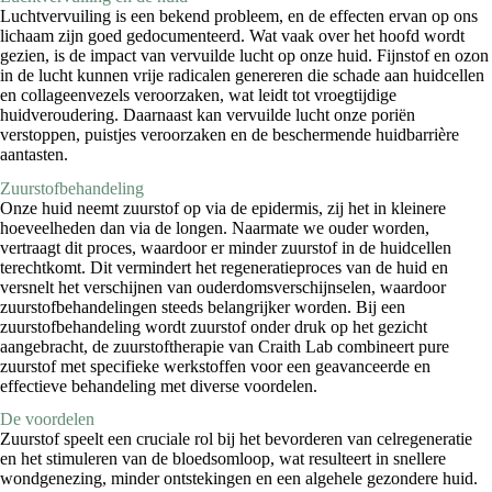
Luchtvervuiling is een bekend probleem, en de effecten ervan op ons
lichaam zijn goed gedocumenteerd. Wat vaak over het hoofd wordt
gezien, is de impact van vervuilde lucht op onze huid. Fijnstof en ozon
in de lucht kunnen vrije radicalen genereren die schade aan huidcellen
en collageenvezels veroorzaken, wat leidt tot vroegtijdige
huidveroudering. Daarnaast kan vervuilde lucht onze poriën
verstoppen, puistjes veroorzaken en de beschermende huidbarrière
aantasten.
Zuurstofbehandeling
Onze huid neemt zuurstof op via de epidermis, zij het in kleinere
hoeveelheden dan via de longen. Naarmate we ouder worden,
vertraagt dit proces, waardoor er minder zuurstof in de huidcellen
terechtkomt. Dit vermindert het regeneratieproces van de huid en
versnelt het verschijnen van ouderdomsverschijnselen, waardoor
zuurstofbehandelingen steeds belangrijker worden. Bij een
zuurstofbehandeling wordt zuurstof onder druk op het gezicht
aangebracht, de zuurstoftherapie van Craith Lab combineert pure
zuurstof met specifieke werkstoffen voor een geavanceerde en
effectieve behandeling met diverse voordelen.
De voordelen
Zuurstof speelt een cruciale rol bij het bevorderen van celregeneratie
en het stimuleren van de bloedsomloop, wat resulteert in snellere
wondgenezing, minder ontstekingen en een algehele gezondere huid.