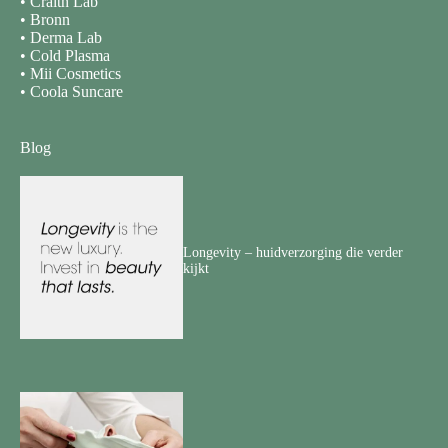
•
Craith Lab
•
Bronn
•
Derma Lab
•
Cold Plasma
•
Mii Cosmetics
•
Coola Suncare
Blog
Longevity – huidverzorging die verder
kijkt